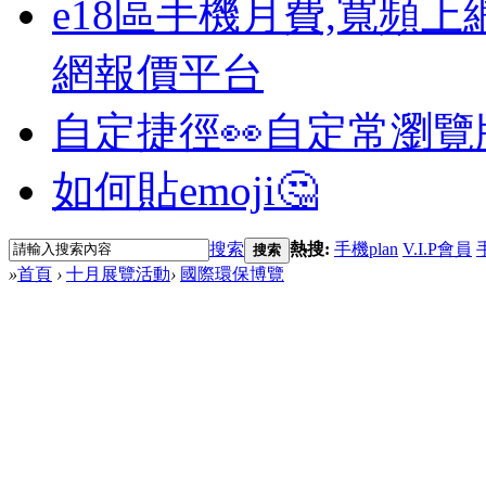
e18區手機月費,寬頻上
網報價平台
自定捷徑👀
自定常瀏覽
如何貼emoji🤔
搜索
熱搜:
手機plan
V.I.P會員
搜索
»
首頁
›
十月展覽活動
›
國際環保博覽