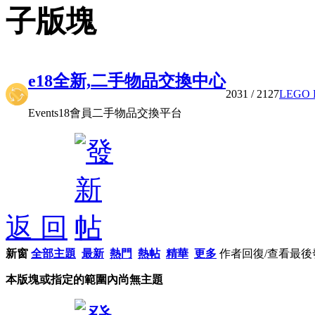
子版塊
e18全新,二手物品交換中心
2031
/ 2127
LEGO 
Events18會員二手物品交換平台
返 回
新窗
全部主題
最新
熱門
熱帖
精華
更多
作者
回復/查看
最後
本版塊或指定的範圍內尚無主題