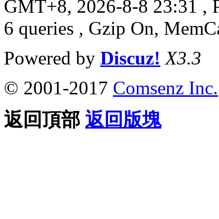
GMT+8, 2026-8-8 23:31
, 
6 queries , Gzip On, MemC
Powered by
Discuz!
X3.3
© 2001-2017
Comsenz Inc.
返回頂部
返回版塊