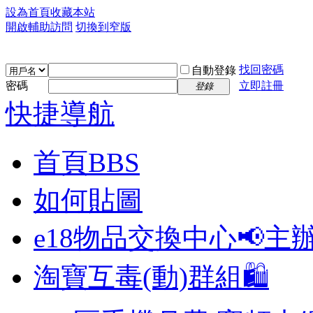
設為首頁
收藏本站
開啟輔助訪問
切換到窄版
找回密碼
自動登錄
密碼
立即註冊
登錄
快捷導航
首頁
BBS
如何貼圖
e18物品交換中心📢
主
淘寶互毒(動)群組🛍️