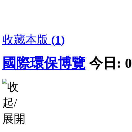
收藏本版
(
1
)
國際環保博覽
今日:
0