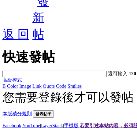
返 回
快速發帖
還可輸入
120
高級模式
B
Color
Image
Link
Quote
Code
Smilies
您需要登錄後才可以發帖
本版積分規則
發表帖子
Facebook
|
YouTube
|
LayerStack
|
手機版
|
若要引述本站內容，必須註