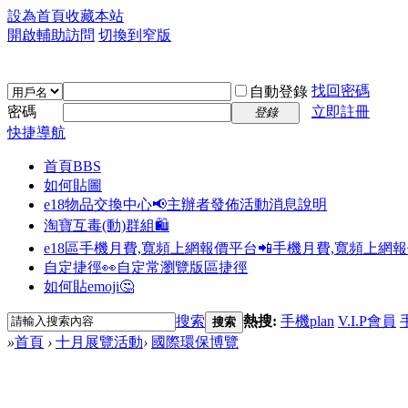
設為首頁
收藏本站
開啟輔助訪問
切換到窄版
找回密碼
自動登錄
密碼
立即註冊
登錄
快捷導航
首頁
BBS
如何貼圖
e18物品交換中心📢
主辦者發佈活動消息說明
淘寶互毒(動)群組🛍️
e18區手機月費,寬頻上網報價平台📲
手機月費,寬頻上網
自定捷徑👀
自定常瀏覽版區捷徑
如何貼emoji🤔
搜索
熱搜:
手機plan
V.I.P會員
搜索
»
首頁
›
十月展覽活動
›
國際環保博覽