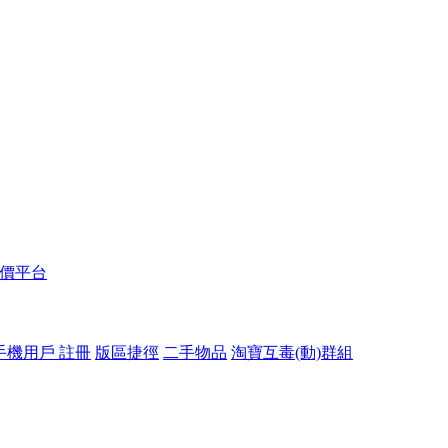
報價平台
手機用戶 註冊
版區捷徑
二手物品
淘寶互毒(動)群組