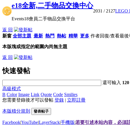
e18全新,二手物品交換中心
2031
/ 2127
LEGO 
Events18會員二手物品交換平台
返 回
新窗
全部主題
最新
熱門
熱帖
精華
更多
作者
回復/查看
最後
本版塊或指定的範圍內尚無主題
返 回
快速發帖
還可輸入
120
高級模式
B
Color
Image
Link
Quote
Code
Smilies
您需要登錄後才可以發帖
登錄
|
立即註冊
本版積分規則
發表帖子
Facebook
|
YouTube
|
LayerStack
|
手機版
|
若要引述本站內容，必須註