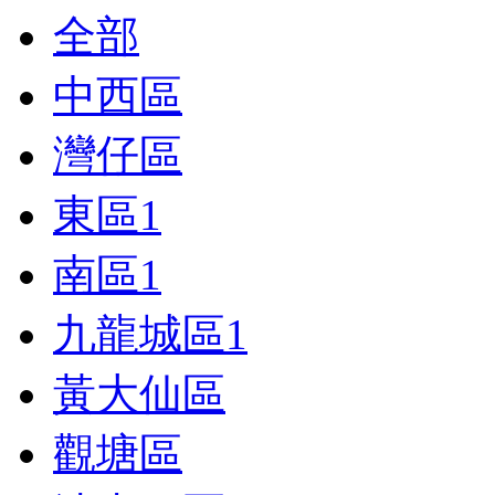
全部
中西區
灣仔區
東區
1
南區
1
九龍城區
1
黃大仙區
觀塘區