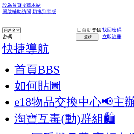
設為首頁
收藏本站
開啟輔助訪問
切換到窄版
找回密碼
自動登錄
密碼
立即註冊
登錄
快捷導航
首頁
BBS
如何貼圖
e18物品交換中心📢
主
淘寶互毒(動)群組🛍️