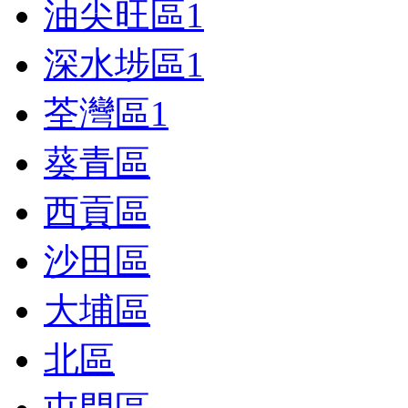
油尖旺區
1
深水埗區
1
荃灣區
1
葵青區
西貢區
沙田區
大埔區
北區