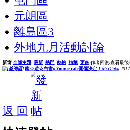
屯門區
元朗區
離島區
3
外地九月活動討論
新窗
全部主題
最新
熱門
熱帖
精華
更多
作者
回復/查看
最後
[
荃灣區
]
幽☆遊☆白書x Youme cafe開催決定！
Mr.Otaku
2017
返 回