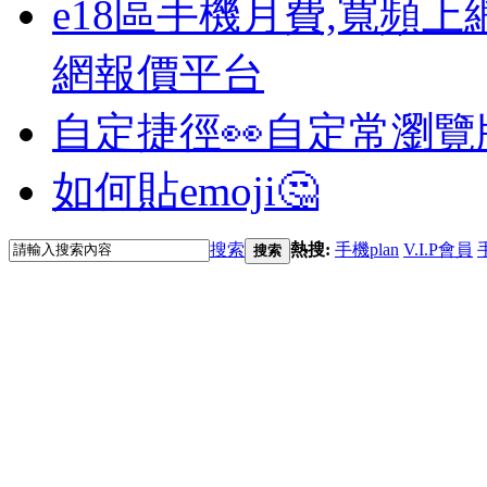
e18區手機月費,寬頻上
網報價平台
自定捷徑👀
自定常瀏覽
如何貼emoji🤔
搜索
熱搜:
手機plan
V.I.P會員
搜索