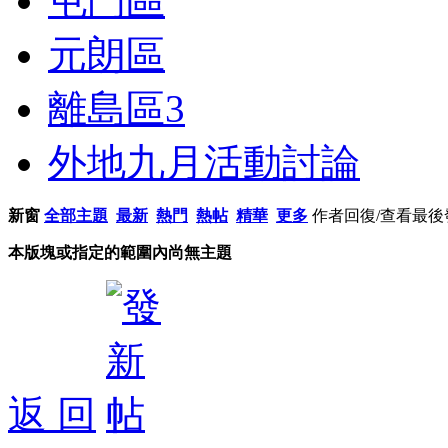
屯門區
元朗區
離島區
3
外地九月活動討論
新窗
全部主題
最新
熱門
熱帖
精華
更多
作者
回復/查看
最後
本版塊或指定的範圍內尚無主題
返 回