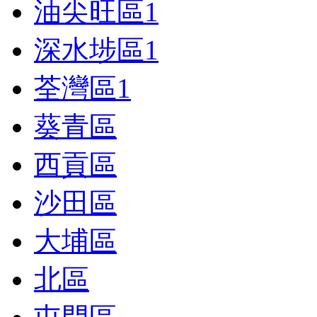
油尖旺區
1
深水埗區
1
荃灣區
1
葵青區
西貢區
沙田區
大埔區
北區