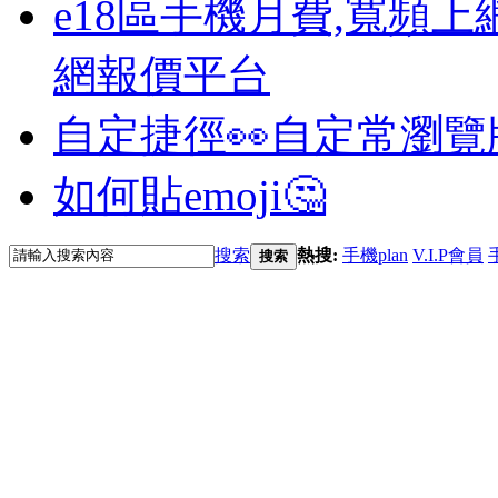
e18區手機月費,寬頻上
網報價平台
自定捷徑👀
自定常瀏覽
如何貼emoji🤔
搜索
熱搜:
手機plan
V.I.P會員
搜索