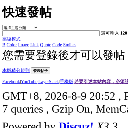
快速發帖
還可輸入
120
高級模式
B
Color
Image
Link
Quote
Code
Smilies
您需要登錄後才可以發帖
本版積分規則
發表帖子
Facebook
|
YouTube
|
LayerStack
|
手機版
|
若要引述本站內容，必須註
GMT+8, 2026-8-9 20:52
, 
7 queries , Gzip On, MemC
Powered by
Discuz!
X3.3