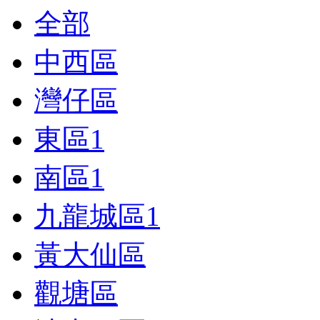
全部
中西區
灣仔區
東區
1
南區
1
九龍城區
1
黃大仙區
觀塘區