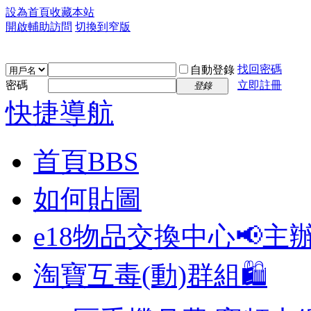
設為首頁
收藏本站
開啟輔助訪問
切換到窄版
找回密碼
自動登錄
密碼
立即註冊
登錄
快捷導航
首頁
BBS
如何貼圖
e18物品交換中心📢
主
淘寶互毒(動)群組🛍️