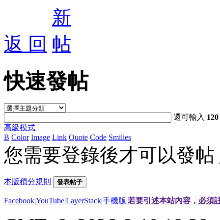
返 回
快速發帖
還可輸入
120
高級模式
B
Color
Image
Link
Quote
Code
Smilies
您需要登錄後才可以發帖
本版積分規則
發表帖子
Facebook
|
YouTube
|
LayerStack
|
手機版
|
若要引述本站內容，必須註