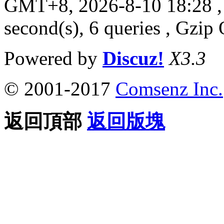
GMT+8, 2026-8-10 18:28
,
second(s), 6 queries , Gzi
Powered by
Discuz!
X3.3
© 2001-2017
Comsenz Inc.
返回頂部
返回版塊