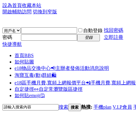
設為首頁
收藏本站
開啟輔助訪問
切換到窄版
找回密碼
自動登錄
密碼
立即註冊
登錄
快捷導航
首頁
BBS
如何貼圖
e18物品交換中心📢
主辦者發佈活動消息說明
淘寶互毒(動)群組🛍️
e18區手機月費,寬頻上網報價平台📲
手機月費,寬頻上網
自定捷徑👀
自定常瀏覽版區捷徑
如何貼emoji🤔
搜索
熱搜:
手機plan
V.I.P會員
搜索