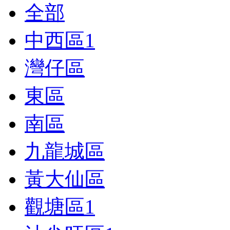
全部
中西區
1
灣仔區
東區
南區
九龍城區
黃大仙區
觀塘區
1