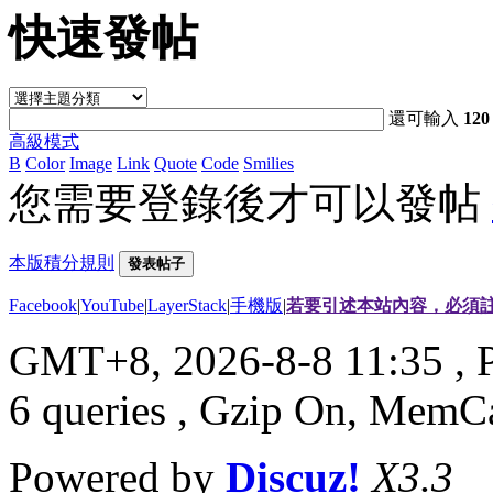
快速發帖
還可輸入
120
高級模式
B
Color
Image
Link
Quote
Code
Smilies
您需要登錄後才可以發帖
本版積分規則
發表帖子
Facebook
|
YouTube
|
LayerStack
|
手機版
|
若要引述本站內容，必須註
GMT+8, 2026-8-8 11:35
, 
6 queries , Gzip On, MemC
Powered by
Discuz!
X3.3