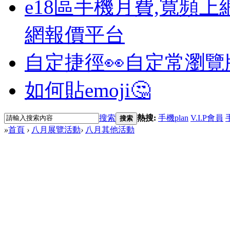
e18區手機月費,寬頻上
網報價平台
自定捷徑👀
自定常瀏覽
如何貼emoji🤔
搜索
熱搜:
手機plan
V.I.P會員
搜索
»
首頁
›
八月展覽活動
›
八月其他活動