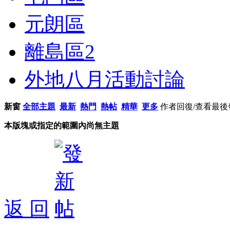
元朗區
離島區
2
外地八月活動討論
新窗
全部主題
最新
熱門
熱帖
精華
更多
作者
回復/查看
最後
本版塊或指定的範圍內尚無主題
返 回