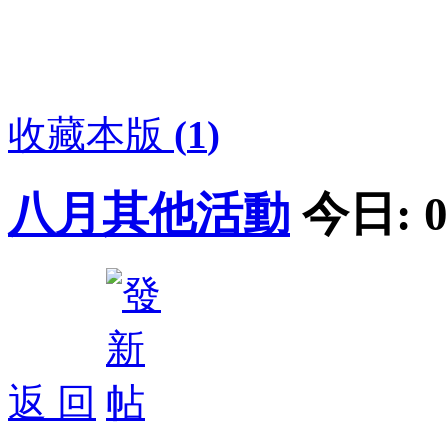
收藏本版
(
1
)
八月其他活動
今日:
0
返 回