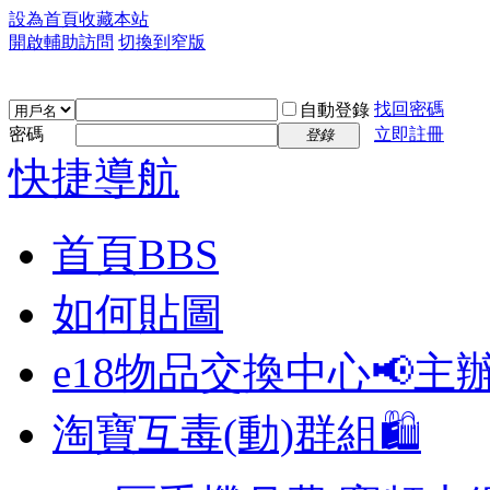
設為首頁
收藏本站
開啟輔助訪問
切換到窄版
找回密碼
自動登錄
密碼
立即註冊
登錄
快捷導航
首頁
BBS
如何貼圖
e18物品交換中心📢
主
淘寶互毒(動)群組🛍️