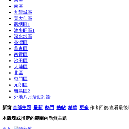
東區
南區
九龍城區
黃大仙區
觀塘區
1
油尖旺區
1
深水埗區
荃灣區
葵青區
西貢區
沙田區
大埔區
北區
屯門區
元朗區
離島區
2
外地八月活動討論
新窗
全部主題
最新
熱門
熱帖
精華
更多
作者
回復/查看
最後
本版塊或指定的範圍內尚無主題
返 回