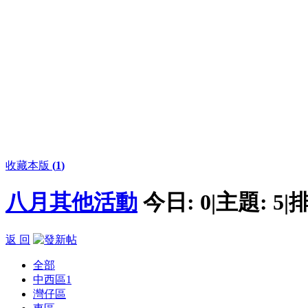
收藏本版
(
1
)
八月其他活動
今日:
0
|
主題:
5
|
排
返 回
全部
中西區
1
灣仔區