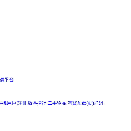
報價平台
手機用戶 註冊
版區捷徑
二手物品
淘寶互毒(動)群組