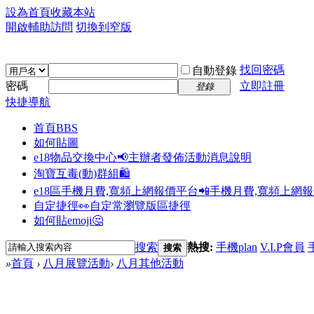
設為首頁
收藏本站
開啟輔助訪問
切換到窄版
找回密碼
自動登錄
密碼
立即註冊
登錄
快捷導航
首頁
BBS
如何貼圖
e18物品交換中心📢
主辦者發佈活動消息說明
淘寶互毒(動)群組🛍️
e18區手機月費,寬頻上網報價平台📲
手機月費,寬頻上網
自定捷徑👀
自定常瀏覽版區捷徑
如何貼emoji🤔
搜索
熱搜:
手機plan
V.I.P會員
搜索
»
首頁
›
八月展覽活動
›
八月其他活動