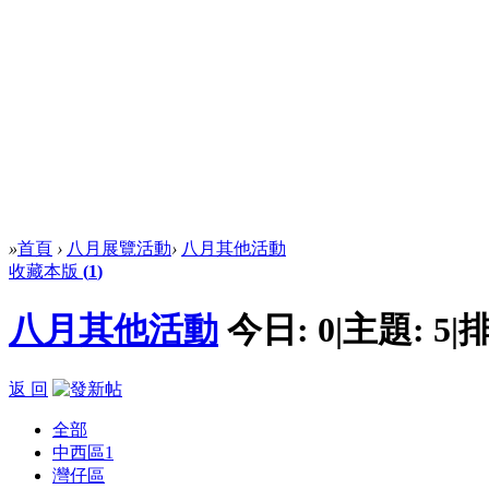
»
首頁
›
八月展覽活動
›
八月其他活動
收藏本版
(
1
)
八月其他活動
今日:
0
|
主題:
5
|
排
返 回
全部
中西區
1
灣仔區