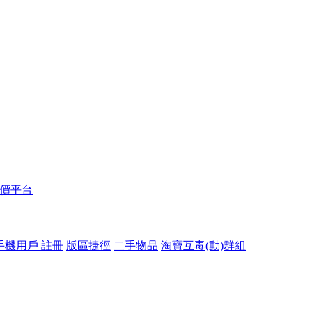
報價平台
手機用戶 註冊
版區捷徑
二手物品
淘寶互毒(動)群組