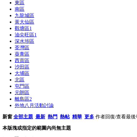
東區
南區
九龍城區
黃大仙區
觀塘區
1
油尖旺區
1
深水埗區
荃灣區
葵青區
西貢區
沙田區
大埔區
北區
屯門區
元朗區
離島區
2
外地八月活動討論
新窗
全部主題
最新
熱門
熱帖
精華
更多
作者
回復/查看
最後
本版塊或指定的範圍內尚無主題