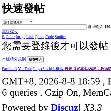
快速發帖
還可輸入
120
高級模式
B
Color
Image
Link
Quote
Code
Smilies
您需要登錄後才可以發帖
本版積分規則
發表帖子
Facebook
|
YouTube
|
LayerStack
|
手機版
|
若要引述本站內容，必須註
GMT+8, 2026-8-8 18:59
, 
6 queries , Gzip On, MemC
Powered by
Discuz!
X3.3