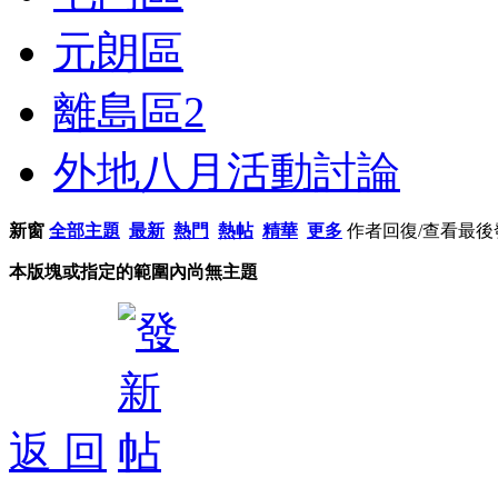
元朗區
離島區
2
外地八月活動討論
新窗
全部主題
最新
熱門
熱帖
精華
更多
作者
回復/查看
最後
本版塊或指定的範圍內尚無主題
返 回