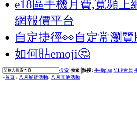
e18區手機月費,寬頻上
網報價平台
自定捷徑👀
自定常瀏覽
如何貼emoji🤔
搜索
熱搜:
手機plan
V.I.P會員
搜索
»
首頁
›
八月展覽活動
›
八月其他活動