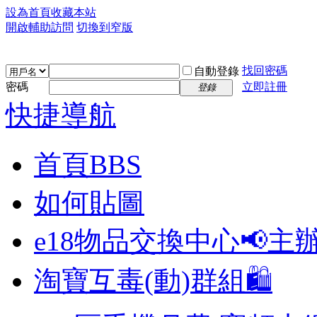
設為首頁
收藏本站
開啟輔助訪問
切換到窄版
找回密碼
自動登錄
密碼
立即註冊
登錄
快捷導航
首頁
BBS
如何貼圖
e18物品交換中心📢
主
淘寶互毒(動)群組🛍️