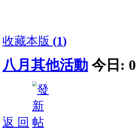
收藏本版
(
1
)
八月其他活動
今日:
0
返 回