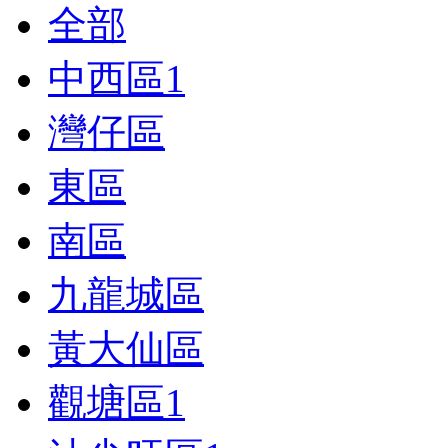
全部
中西區
1
灣仔區
東區
南區
九龍城區
黃大仙區
觀塘區
1