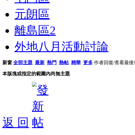
元朗區
離島區
2
外地八月活動討論
新窗
全部主題
最新
熱門
熱帖
精華
更多
作者
回復/查看
最後
本版塊或指定的範圍內尚無主題
返 回