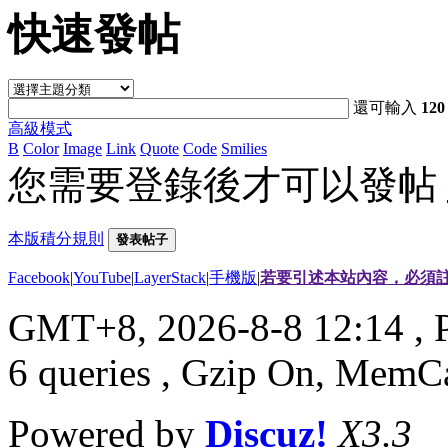
快速發帖
還可輸入
120
高級模式
B
Color
Image
Link
Quote
Code
Smilies
您需要登錄後才可以發帖
本版積分規則
發表帖子
Facebook
|
YouTube
|
LayerStack
|
手機版
|
若要引述本站內容，必須註
GMT+8, 2026-8-8 12:14
, 
6 queries , Gzip On, MemC
Powered by
Discuz!
X3.3