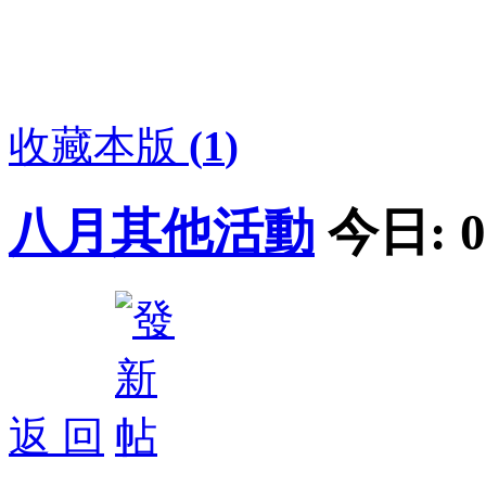
收藏本版
(
1
)
八月其他活動
今日:
0
返 回