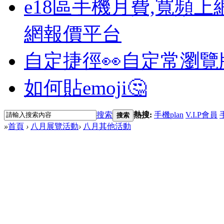
e18區手機月費,寬頻上
網報價平台
自定捷徑👀
自定常瀏覽
如何貼emoji🤔
搜索
熱搜:
手機plan
V.I.P會員
搜索
»
首頁
›
八月展覽活動
›
八月其他活動