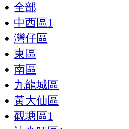
全部
中西區
1
灣仔區
東區
南區
九龍城區
黃大仙區
觀塘區
1