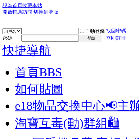
設為首頁
收藏本站
開啟輔助訪問
切換到窄版
找回密碼
自動登錄
密碼
立即註冊
登錄
快捷導航
首頁
BBS
如何貼圖
e18物品交換中心📢
主
淘寶互毒(動)群組🛍️