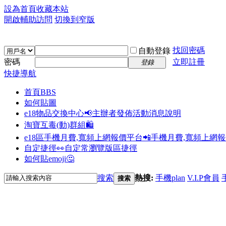
設為首頁
收藏本站
開啟輔助訪問
切換到窄版
找回密碼
自動登錄
密碼
立即註冊
登錄
快捷導航
首頁
BBS
如何貼圖
e18物品交換中心📢
主辦者發佈活動消息說明
淘寶互毒(動)群組🛍️
e18區手機月費,寬頻上網報價平台📲
手機月費,寬頻上網
自定捷徑👀
自定常瀏覽版區捷徑
如何貼emoji🤔
搜索
熱搜:
手機plan
V.I.P會員
搜索