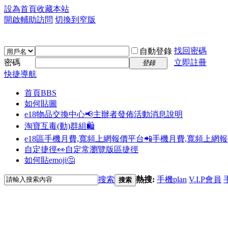
設為首頁
收藏本站
開啟輔助訪問
切換到窄版
找回密碼
自動登錄
密碼
立即註冊
登錄
快捷導航
首頁
BBS
如何貼圖
e18物品交換中心📢
主辦者發佈活動消息說明
淘寶互毒(動)群組🛍️
e18區手機月費,寬頻上網報價平台📲
手機月費,寬頻上網
自定捷徑👀
自定常瀏覽版區捷徑
如何貼emoji🤔
搜索
熱搜:
手機plan
V.I.P會員
搜索